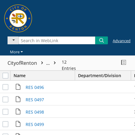
Advanced
More
12
CityofRenton
...
Entries
Name
Department/Division
RES 0496
RES 0497
RES 0498
RES 0499