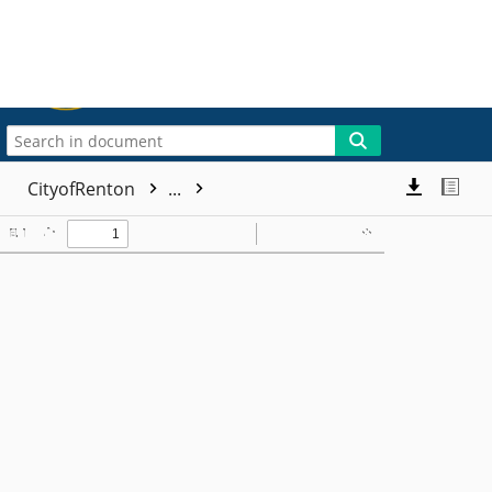
More
CityofRenton
...