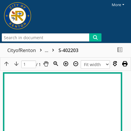
More
CityofRenton
...
S-402203
/ 1