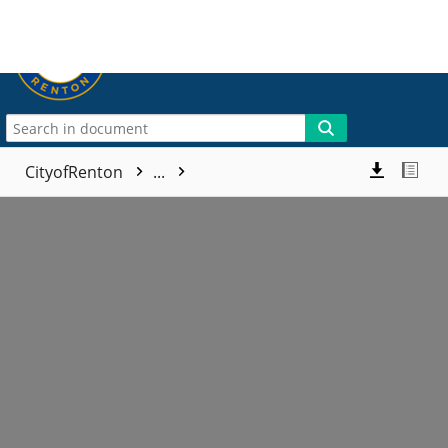
More
CityofRenton
...