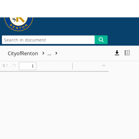
More
CityofRenton
...