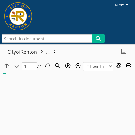
More
CityofRenton
...
/ 1