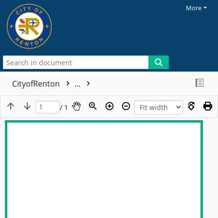
More
CityofRenton
...
/ 1