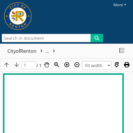
More
CityofRenton
...
/ 1