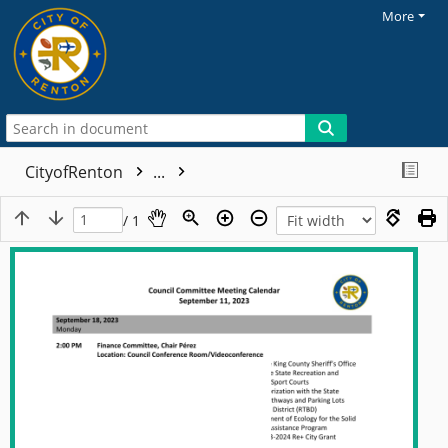
More
CityofRenton
...
/ 1