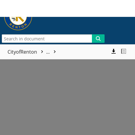
More
CityofRenton
...