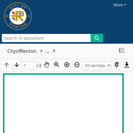
More
CityofRenton
...
/ 2