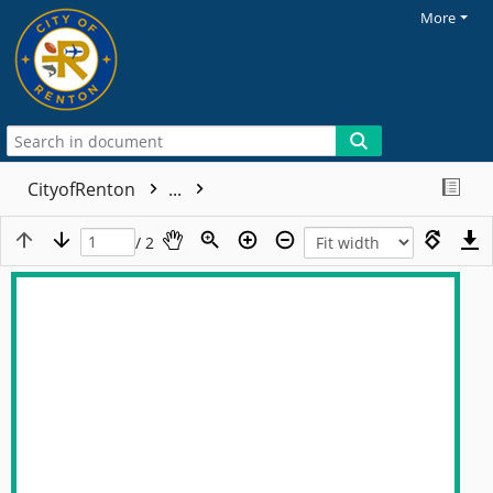
More
CityofRenton
...
/ 2