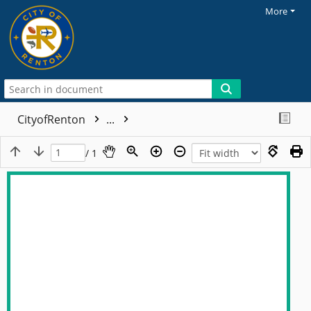
More
CityofRenton
...
/ 1