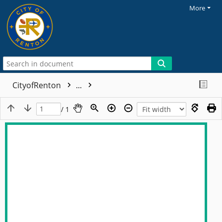
More
CityofRenton
...
/ 1