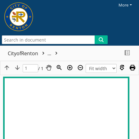
More
CityofRenton
...
/ 1