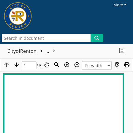
More
CityofRenton
...
/ 5