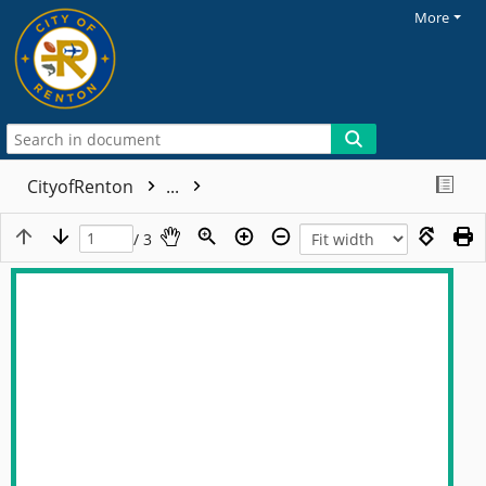
More
CityofRenton
...
/ 3