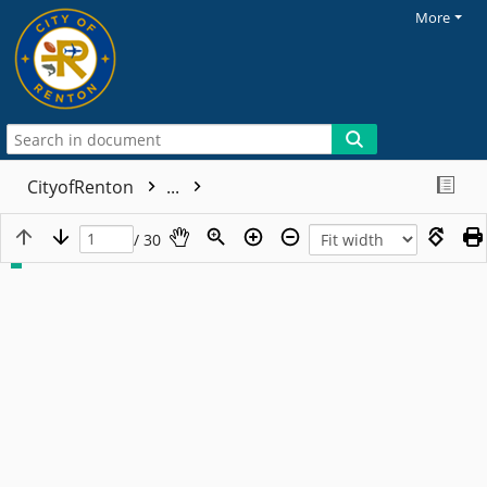
More
CityofRenton
...
/ 30