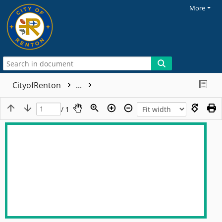
More
CityofRenton
...
/ 1