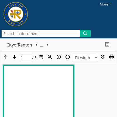
More
CityofRenton
...
/ 3