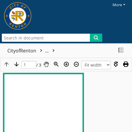
More
CityofRenton
...
/ 3