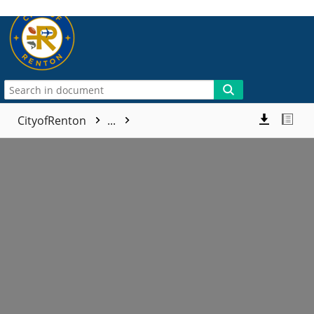
More
CityofRenton
...