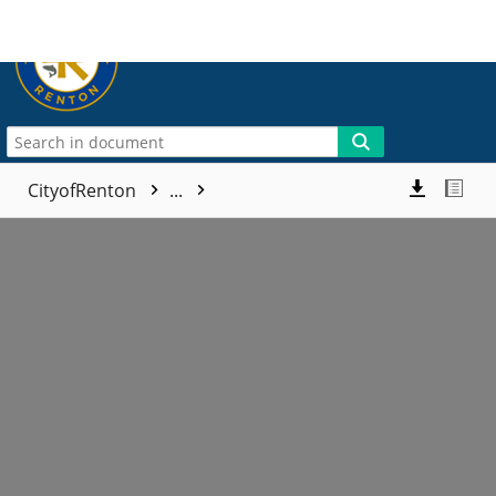
More
CityofRenton
...