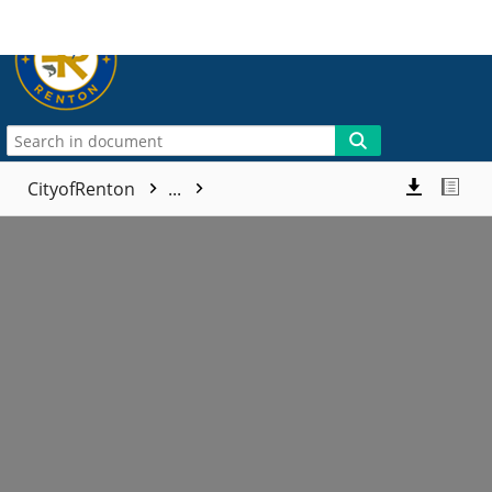
More
CityofRenton
...