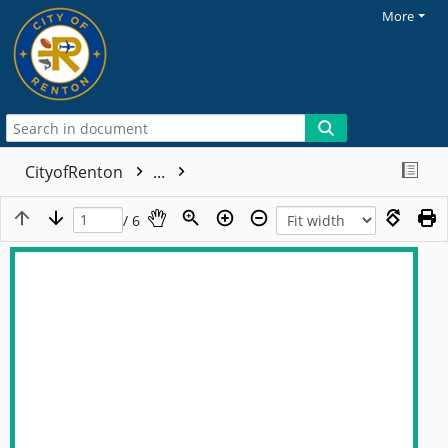
More
CityofRenton
...
/ 6