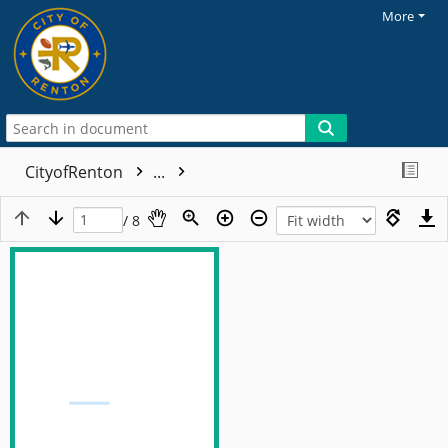
More
CityofRenton
...
/ 8