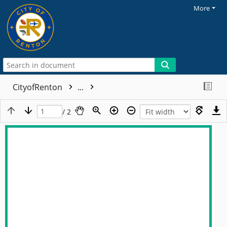
More
CityofRenton
...
/ 2