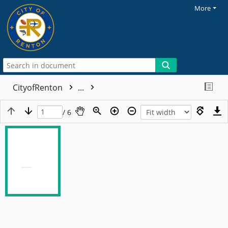
More
CityofRenton
...
/ 6