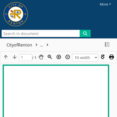
More
CityofRenton
...
/ 1