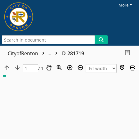
More
CityofRenton
...
D-281719
/ 1