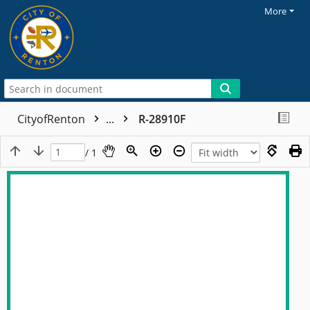
More
CityofRenton
...
R-28910F
/ 1