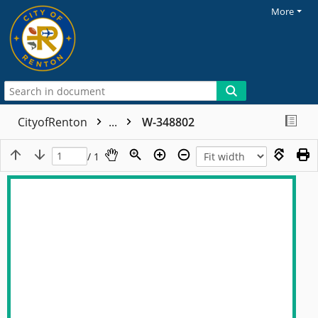
More
CityofRenton
...
W-348802
/ 1