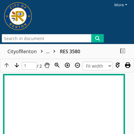
More
CityofRenton
...
RES 3580
/ 2