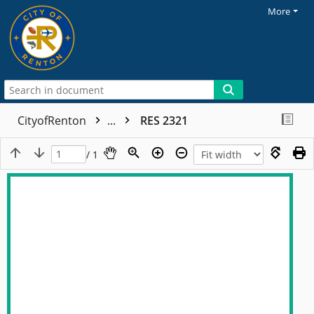
More
CityofRenton
...
RES 2321
/ 1