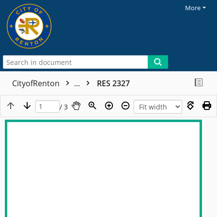
More
CityofRenton
...
RES 2327
/ 3