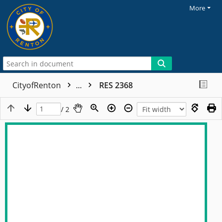
More
CityofRenton
...
RES 2368
/ 2