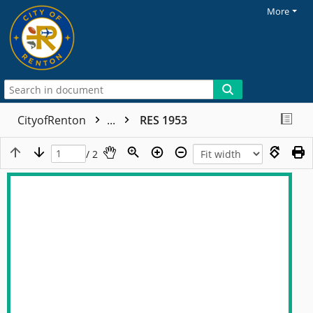
More
CityofRenton
...
RES 1953
/ 2