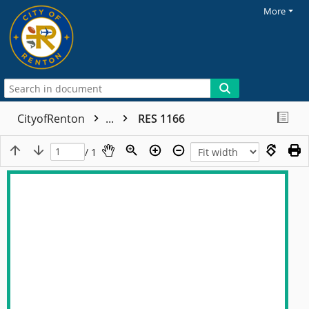
More
CityofRenton
...
RES 1166
/ 1