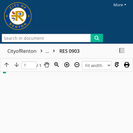
More
CityofRenton
...
RES 0903
/ 1