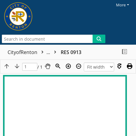
More
CityofRenton
...
RES 0913
/ 1