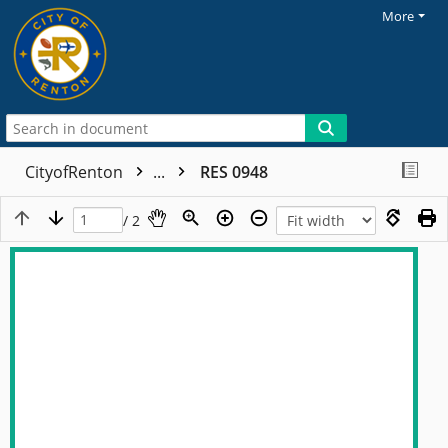
More
CityofRenton
...
RES 0948
/ 2