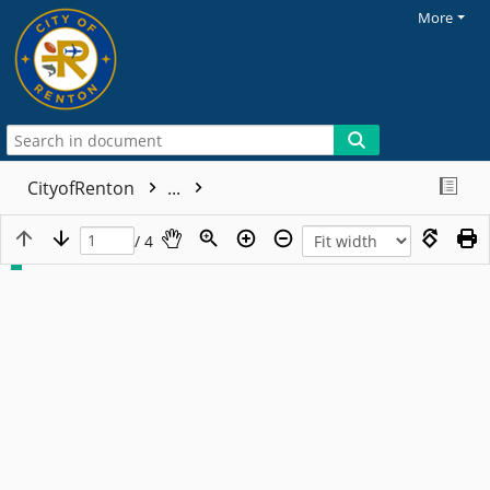
More
CityofRenton
...
/ 4