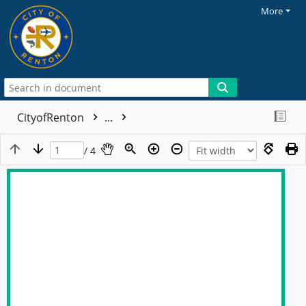
More
CityofRenton
...
/ 4