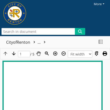
More
CityofRenton
...
/ 5