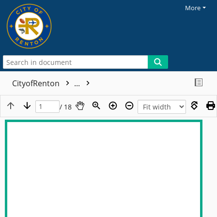
More
CityofRenton
...
/ 18