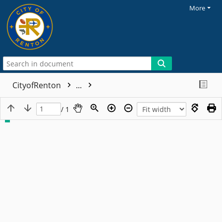
More
CityofRenton
...
/ 1